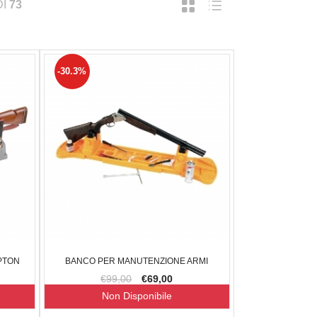
DI
73
-30.3%
PTON
BANCO PER MANUTENZIONE ARMI
€99,00
€69,00
Non Disponibile