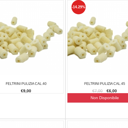
-14.29%
FELTRINI PULIZIA CAL.40
FELTRINI PULIZIA CAL.45
€9,00
€7,00
€6,00
Non Disponibile
0,65 G
CARICHINO MAGLULA UPLULA 9MM
BALLISTOL
-.45AC
€10,00