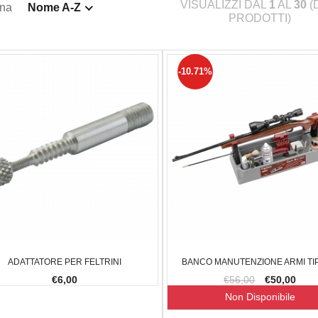
VISUALIZZI DAL
1
AL
30
(
ina
Nome A-Z
PRODOTTI)
-10.71%
ADATTATORE PER FELTRINI
BANCO MANUTENZIONE ARMI TI
€6,00
€56,00
€50,00
Non Disponibile