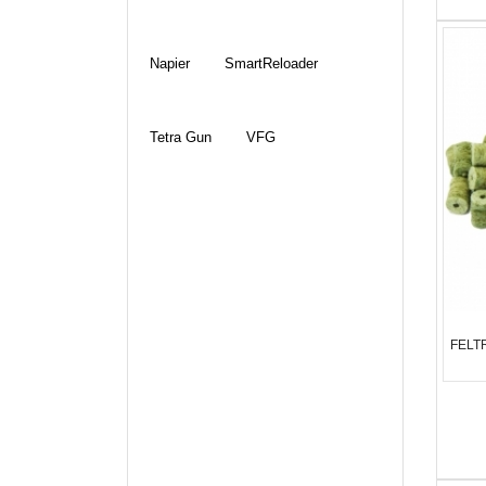
Napier
SmartReloader
Tetra Gun
VFG
FELT