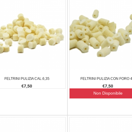
0,00
-23.08%
€59,00
€47,00
-20.34%
FELTRINI PULIZIA CAL.6,35
FELTRINI PULIZIA CON FORO 4
€7,50
€7,50
Non Disponibile