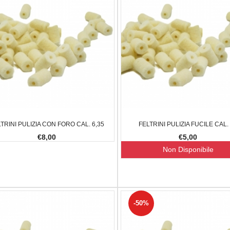
 BOTTE
SACCHE PER IL TIRO
CARICATORE
7,00
€26,00
€24,00
€20,00
-19.79%
-7.69%
TRINI PULIZIA CON FORO CAL. 6,35
FELTRINI PULIZIA FUCILE CAL.
€8,00
€5,00
Non Disponibile
-50%