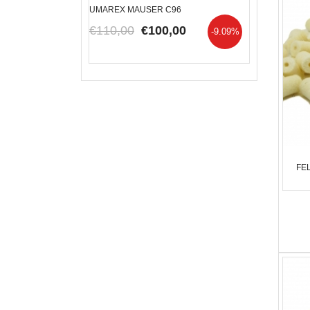
NG IN ACCIAIO 4,5
UMAREX MAUSER C96
BERSAGLIO AF
€110,00
€100,00
€33,66
€2
-8.33%
-9.09%
FEL