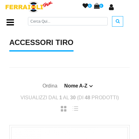
0
0
Home Page
/
ACCESSORI ARMERIA
/
Accessori Tiro
/
ACCESSORI TIRO
Ordina
Nome A-Z
VISUALIZZI DAL
1
AL
30
(DI
48
PRODOTTI)