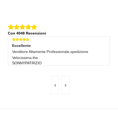
Con 4048 Recensioni
Eccellente
E
Venditore Altamente Professionale,spedizione
Ve
Velocissima.the
St
SONNYPATRIZIO
D