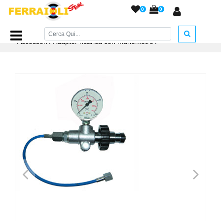
0
0
Home Page
/
ACCESSORI ARMERIA
/
Pompe, Bombole e
Accessori
/
Adapter ricarica con manometro
/
<
>