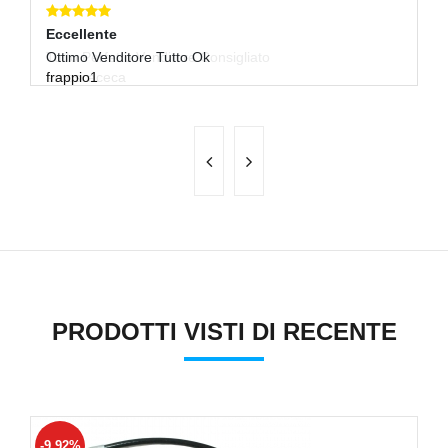
Eccellente
E
Ottimo Venditore Tutto Ok
Tu
frappio1
a
PRODOTTI VISTI DI RECENTE
-9.92%