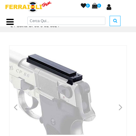
0
0
Home Page
/
ACCESSORI ARMERIA
/
Accessori A.C. e CO
2
/
Scina CP88 e 92 co2
/
<
>