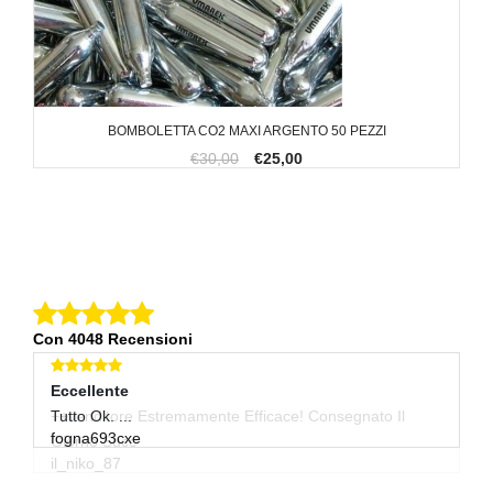
BOMBOLETTA CO2 MAXI ARGENTO 50 PEZZI
€30,00
€25,00
Con 4048 Recensioni
Eccellente
Eccellente
E
++venditore Estremamente Efficace! Consegnato Il
Tutto Ok. ...
B
fogna693cxe
m
Giorno Succ
il_niko_87