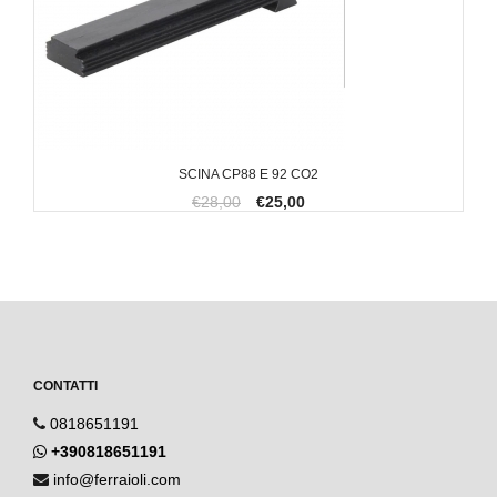
SCINA CP88 E 92 CO2
€28,00
€25,00
CONTATTI
0818651191
+390818651191
info@ferraioli.com