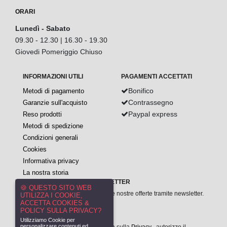
ORARI
Lunedì - Sabato
09.30 - 12.30 | 16.30 - 19.30
Giovedi Pomeriggio Chiuso
INFORMAZIONI UTILI
PAGAMENTI ACCETTATI
Bonifico
Metodi di pagamento
Contrassegno
Garanzie sull'acquisto
Paypal express
Reso prodotti
Metodi di spedizione
Condizioni generali
Cookies
Informativa privacy
La nostra storia
ISCRIVITI ALLA NOSTRA NEWSLETTER
🍪 QUESTO SITO WEB
Inserisci la tua E-mail per ricevere le nostre offerte tramite newsletter.
UTILIZZA I COOKIE,
ACCETTA COOKIES &
POLICY SULLA PRIVACY?
Utilizziamo Cookie per
personalizzare contenuti ed