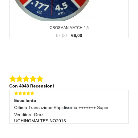
CROSMAN MATCH 4,5
€7,00
€6,00
Con 4048 Recensioni
Eccellente
E
Ottima Transazione Rapidissima +++++++ Super
Ot
R
Venditore Graz
UGHINOMALTESINO2015