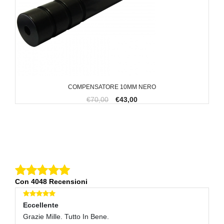
COMPENSATORE 10MM NERO
€70,00
€43,00
Con 4048 Recensioni
Eccellente
E
Grazie Mille. Tutto In Bene.
Tu