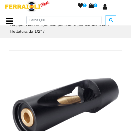
0
0
Home Page
/
ACCESSORI ARMERIA
/
Compensatori
/
Air
Stripper Hatsan 6,35 compensatore per carabine con
filettatura da 1/2''
/