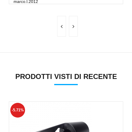
marco.l.2012
p
PRODOTTI VISTI DI RECENTE
-5.71%