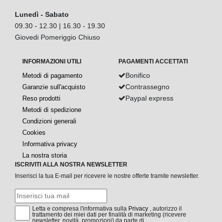
Lunedì - Sabato
09.30 - 12.30 | 16.30 - 19.30
Giovedi Pomeriggio Chiuso
INFORMAZIONI UTILI
PAGAMENTI ACCETTATI
Bonifico
Metodi di pagamento
Contrassegno
Garanzie sull'acquisto
Paypal express
Reso prodotti
Metodi di spedizione
Condizioni generali
Cookies
Informativa privacy
La nostra storia
ISCRIVITI ALLA NOSTRA NEWSLETTER
Inserisci la tua E-mail per ricevere le nostre offerte tramite newsletter.
Letta e compresa l'informativa sulla
Privacy
, autorizzo il
trattamento dei miei dati per finalità di marketing (ricevere
newsletter, novità, promozioni) da parte di