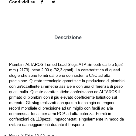
Condividi su
Descrizione
Piombini
ALTAROS Turned Lead Slugs ATP
Smooth calibro 5,52
mm (.2173) peso 2,09 g (32,3 grani). La caratteristica di questi
slug è che sono torniti dal pieno con sistema CNC ad alta
precisione. Questa tecnologia garantisce la produzione di piombini
con un'eccellente simmetria assiale e con una differenza di peso
quasi nulla. Queste caratteristiche conferiscono ad ALTAROS il
primato di piombini con il più elevato coefficiente balistico sul
mercato. Gli slug realizzati con questa tecnologia detengono il
record mondiale di precisione ad un miglio con fucili ad aria
compressa.
Ideali per armi PCP ad alta potenza.
Forniti in
confenzioni da 110pezzi, impacchettati singolarmente in modo da
evitare danneggiamenti durante il trasporto.
Peso: 2,09 g / 32,3 grani