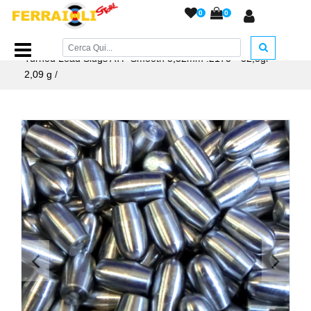
0
0
Home Page
/
PIOMBINI
/
Piombini ALTAROS
/
ALTAROS
Turned Lead Slugs ATP Smooth 5,52mm .2173" -32,3gr-
2,09 g
/
<
>