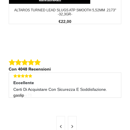
ALTAROS TURNED LEAD SLUGS ATP SMOOTH 5,52MM .2173"
-32,3GR-
€22,00
Con 4048 Recensioni
Eccellente
E
Certi Di Acquistare Con Sicurezza E Soddisfazione.
Tu
gaslip
en