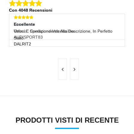
Con 4048 Recensioni
Eccellente
E
Veloci E Corrispondente Alla Descrizione, In Perfetto
Pe
I
Stato.
DALRIT2
PRODOTTI VISTI DI RECENTE