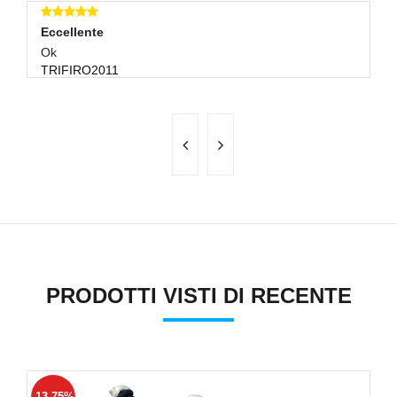
Eccellente
E
.
Ok
Ve
TRIFIRO2011
A
PRODOTTI VISTI DI RECENTE
-13.75%