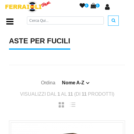
0
0
Home Page
/
RICAMBI
/
Aste per fucili
/
ASTE PER FUCILI
Ordina
Nome A-Z
VISUALIZZI DAL
1
AL
11
(DI
11
PRODOTTI)