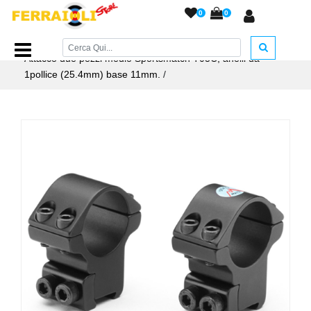
0
0
Home Page
/
ACCESSORI ARMERIA
/
Attacchi e Accessori
/
Attacco due pezzi medio Sportsmatch T03C, anelli da
1pollice (25.4mm) base 11mm.
/