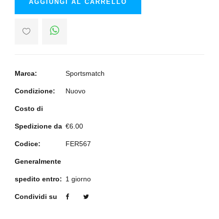
AGGIUNGI AL CARRELLO
Marca:
Sportsmatch
Condizione:
Nuovo
Costo di
Spedizione da
€6.00
Codice:
FER567
Generalmente
spedito entro:
1 giorno
Condividi su