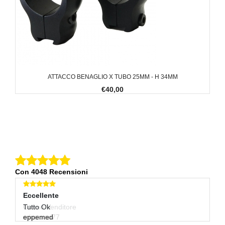
ATTACCO BENAGLIO X TUBO 25MM - H 34MM
€40,00
Con 4048 Recensioni
Eccellente
Eccellente
E
Ottimo Venditore
Tutto Ok
Pe
mirotocci77
eppemed
lo