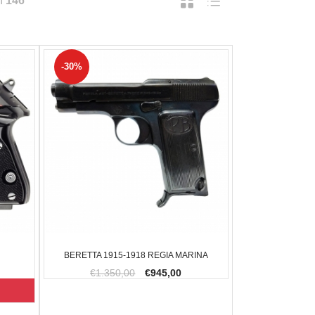
I
146
-30%
BERETTA 1915-1918 REGIA MARINA
€1.350,00
€945,00