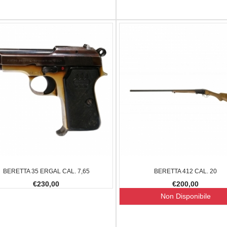
AGLULA UPLULA 9MM
BALLISTOL MANGIA RUGGINE 150 ML
FX IMPACT 
€10,00
€2.300,00
7,00
-20.34%
BERETTA 35 ERGAL CAL. 7,65
BERETTA 412 CAL. 20
€230,00
€200,00
Non Disponibile