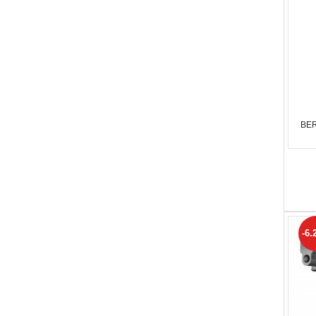
BER
-6.