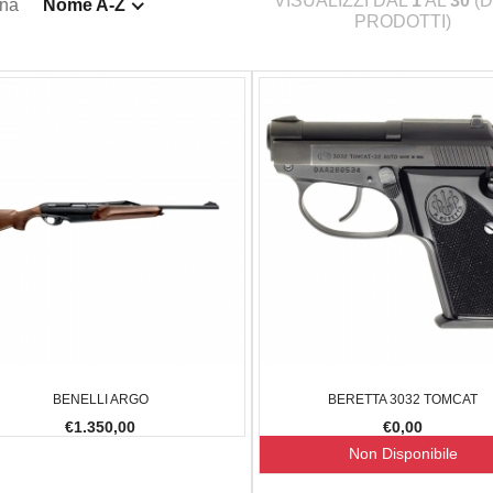
VISUALIZZI DAL
1
AL
30
(D
ina
Nome A-Z
PRODOTTI)
BENELLI ARGO
BERETTA 3032 TOMCAT
€1.350,00
€0,00
Non Disponibile