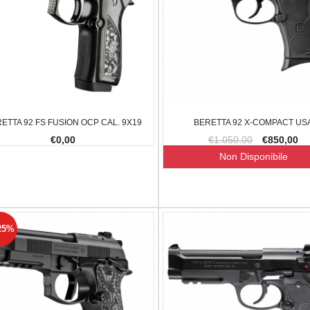
ETTA 92 FS FUSION OCP CAL. 9X19
BERETTA 92 X-COMPACT US
€0,00
€1.050,00
€850,00
Non Disponibile
25%