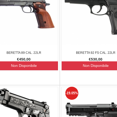
BERETTA 89 CAL. 22LR
BERETTA 92 FS CAL. 22LR
€450,00
€530,00
Non Disponibile
Non Disponibile
-19.05%