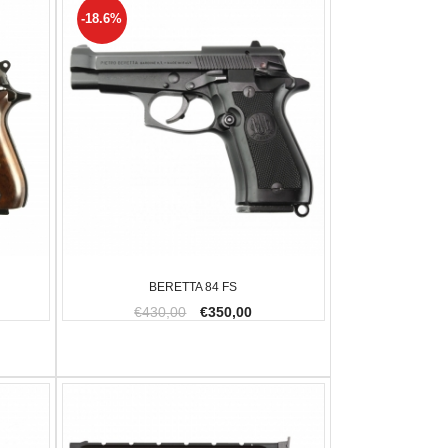
-18.6%
BERETTA 84 FS
€430,00
€350,00