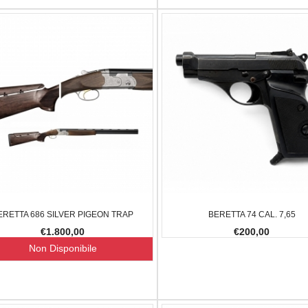
S FAST FIRE III 3 MOA
UMAREX CP 99
JS-TACTICA
288,00
€210,00
€190,00
€12,00
-10%
-9.52%
ERETTA 686 SILVER PIGEON TRAP
BERETTA 74 CAL. 7,65
€1.800,00
€200,00
Non Disponibile