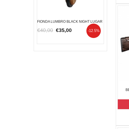
METRIC TARGET
FIONDA LUMBRO BLACK NIGHT LUGAR
RED DOT BURRI
00
€40,00
€35,00
€320,00
€
-16.67%
-12.5%
B