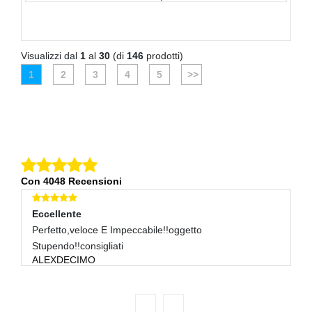
Visualizzi dal
1
al
30
(di
146
prodotti)
1
2
3
4
5
>>
Con 4048 Recensioni
Eccellente
E
Perfetto,veloce E Impeccabile!!oggetto
G
N
Stupendo!!consigliati
ALEXDECIMO