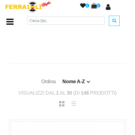
0
0
Home Page
/
Beretta
/
Ordina
Nome A-Z
VISUALIZZI DAL
1
AL
30
(DI
146
PRODOTTI)