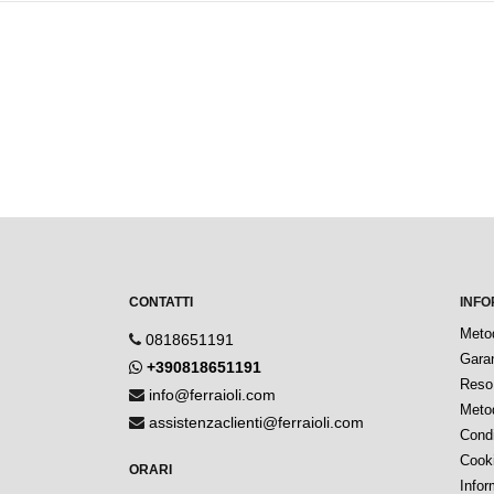
CONTATTI
INFO
Meto
0818651191
Garan
+390818651191
Reso 
info@ferraioli.com
Metod
assistenzaclienti@ferraioli.com
Condi
Cook
ORARI
Infor