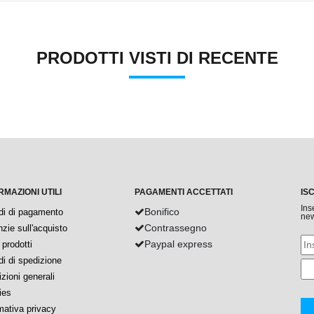
PRODOTTI VISTI DI RECENTE
RMAZIONI UTILI
PAGAMENTI ACCETTATI
IS
Ins
Bonifico
di di pagamento
new
Contrassegno
zie sull'acquisto
Paypal express
prodotti
i di spedizione
zioni generali
ies
mativa privacy