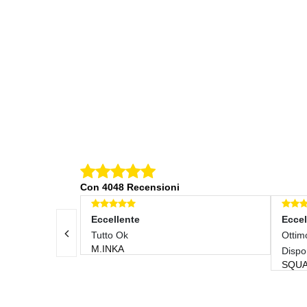
Con 4048 Recensioni
Eccellente
Eccel
nsegna
Tutto Ok
Ottimo
M.INKA
Dispo
SQUA