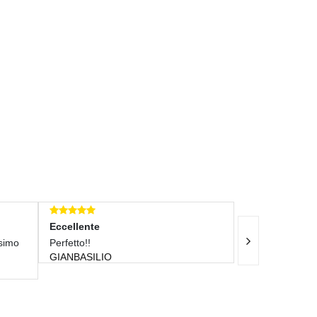
Eccellente
Eccellente
simo
Perfetto!!
Ottimo Vendito
GIANBASILIO
Velocissima+++
100X100