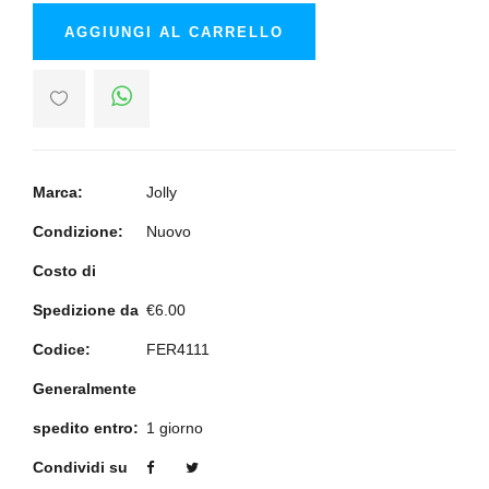
AGGIUNGI AL CARRELLO
Marca:
Jolly
Condizione:
Nuovo
Costo di
Spedizione da
€6.00
Codice:
FER4111
Generalmente
spedito entro:
1 giorno
Condividi su