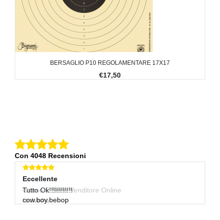
BERSAGLIO P10 REGOLAMENTARE 17X17
€17,50
Con 4048 Recensioni
Eccellente
Eccellente
E
Ottimo E Serio Venditore Online
Tutto Ok!!!!!!!!!!!!
Tu
tachiotto
cow.boy.bebop
ci