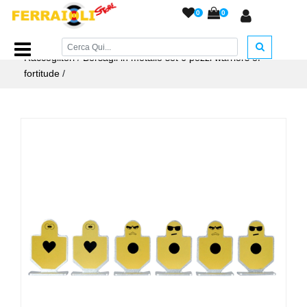
0
0
Home Page
/
ACCESSORI ARMERIA
/
Bersagli e
Raccoglitori
/
Bersagli in metallo set 6 pezzi warriors of
fortitude
/