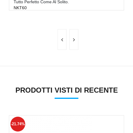
Tutto Perfetto Come Al Solito.
Ve
NKT60
G
T
PRODOTTI VISTI DI RECENTE
-21.74%