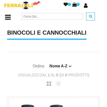
0
0
Home Page
/
TEMPO LIBERO
/
Binocoli e Cannocchiali
/
BINOCOLI E CANNOCCHIALI
Ordina
Nome A-Z
VISUALIZZI DAL
1
AL
6
(DI
6
PRODOTTI)