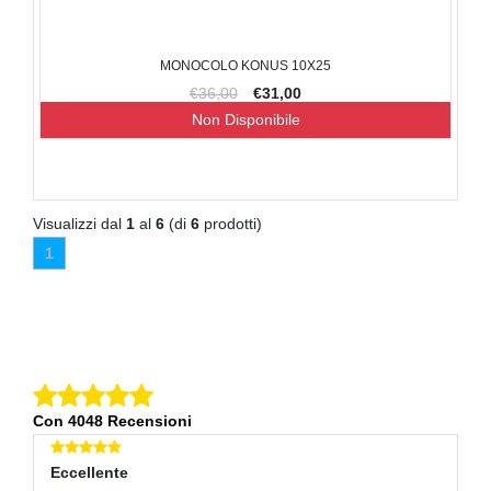
MONOCOLO KONUS 10X25
€36,00
€31,00
Non Disponibile
Visualizzi dal
1
al
6
(di
6
prodotti)
1
Con 4048 Recensioni
Eccellente
E