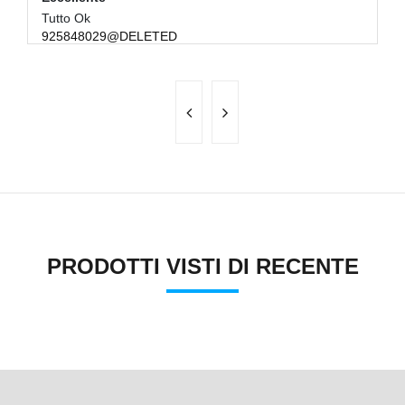
Tutto Ok
Sp
925848029@DELETED
R
PRODOTTI VISTI DI RECENTE