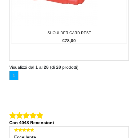
SHOULDER GARD REST
€78,00
Visualizzi dal
1
al
28
(di
28
prodotti)
1
Con 4048 Recensioni
Eccellente
E