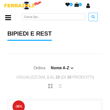
0
0
Home Page
/
ACCESSORI ARMERIA
/
Bipiedi e Rest
/
BIPIEDI E REST
Ordina
Nome A-Z
VISUALIZZI DAL
1
AL
28
(DI
28
PRODOTTI)
-36%