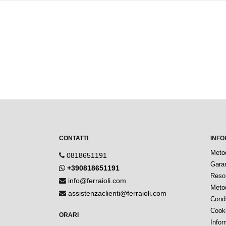
CONTATTI
INFO
Meto
0818651191
Garan
+390818651191
Reso 
info@ferraioli.com
Metod
assistenzaclienti@ferraioli.com
Condi
Cook
ORARI
Infor