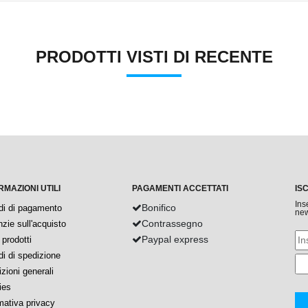
PRODOTTI VISTI DI RECENTE
RMAZIONI UTILI
PAGAMENTI ACCETTATI
IS
Ins
Bonifico
di di pagamento
new
Contrassegno
zie sull'acquisto
Paypal express
prodotti
i di spedizione
zioni generali
ies
mativa privacy