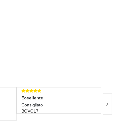
Eccellente
Eccellente
Consigliato
Velocissimi !!!! Tutto Per
BOVO17
ADEFLY