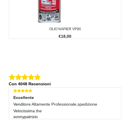
OLIO NAPIER VP90
€18,00
Con 4048 Recensioni
Eccellente
E
Venditore Altamente Professionale,spedizione
Ar
lu
Velocissima.the
sonnypatrizio