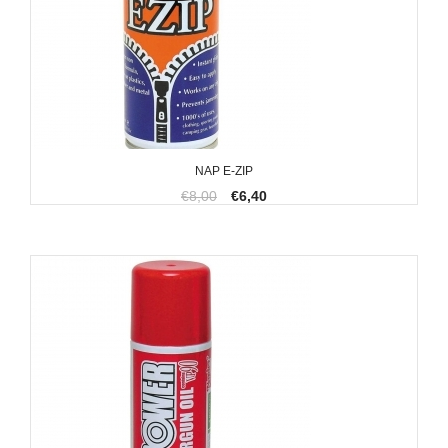
NAP E-ZIP
€8,00
€6,40