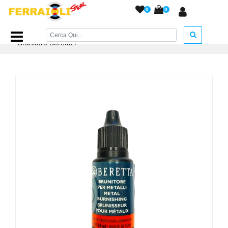
0
0
Home Page
/
ACCESSORI ARMERIA
/
Prodotti Pulizia
/
Brunitore Beretta
/