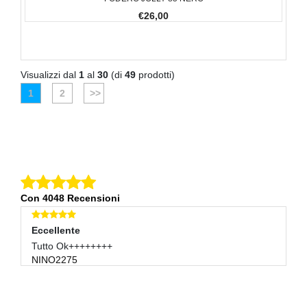
€26,00
Visualizzi dal
1
al
30
(di
49
prodotti)
1
2
>>
Con 4048 Recensioni
Eccellente
E
Venditore Molto Veloce, Puntuale E Comunicativo.
Tu
CARMI960
6