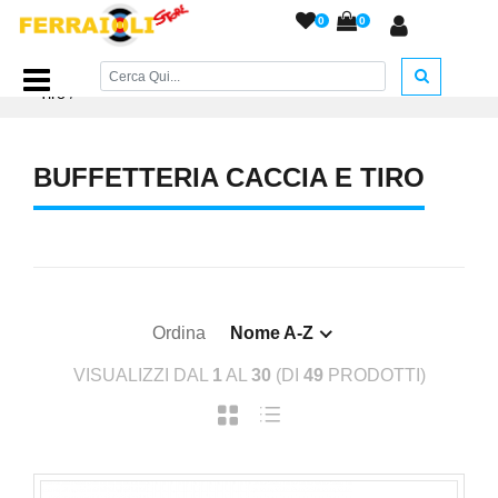
0
0
Home Page
/
ACCESSORI ARMERIA
/
Buffetteria Caccia e
Tiro
/
BUFFETTERIA CACCIA E TIRO
Ordina
Nome A-Z
VISUALIZZI DAL
1
AL
30
(DI
49
PRODOTTI)