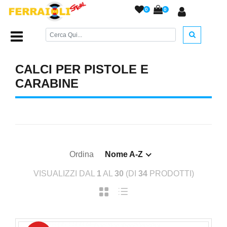
0
0
Home Page
/
RICAMBI
/
Calci per Carabine
/
CALCI PER PISTOLE E
CARABINE
Ordina
Nome A-Z
VISUALIZZI DAL
1
AL
30
(DI
34
PRODOTTI)