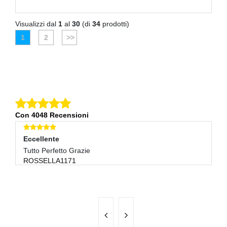
Visualizzi dal
1
al
30
(di
34
prodotti)
1
2
>>
Con 4048 Recensioni
Eccellente
E
Tutto Perfetto Grazie
Ve
ROSSELLA1171
D
R