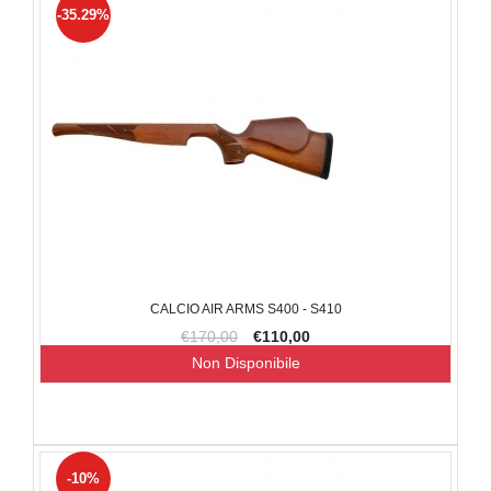
-35.29%
CALCIO AIR ARMS S400 - S410
€170,00
€110,00
Non Disponibile
-10%