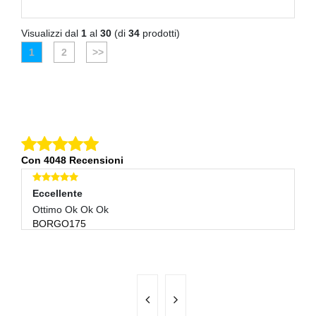
Visualizzi dal
1
al
30
(di
34
prodotti)
1
2
>>
Con 4048 Recensioni
Eccellente
E
Di
Ottimo Ok Ok Ok
Tu
BORGO175
1