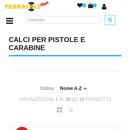
0
0
Home Page
/
RICAMBI
/
Calci per Carabine
/
CALCI PER PISTOLE E
CARABINE
Ordina
Nome A-Z
VISUALIZZI DAL
1
AL
30
(DI
34
PRODOTTI)