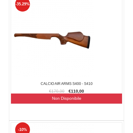
-35.29%
CALCIO AIR ARMS S400 - S410
€170,00
€110,00
Non Disponibile
-10%