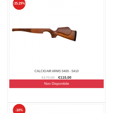
-35.29%
CALCIO AIR ARMS S400 - S410
€170,00
€110,00
Non Disponibile
-10%