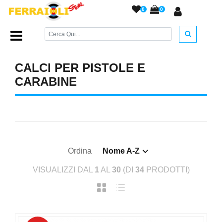
0
0
Home Page
/
RICAMBI
/
Calci per Carabine
/
CALCI PER PISTOLE E
CARABINE
Ordina
Nome A-Z
VISUALIZZI DAL
1
AL
30
(DI
34
PRODOTTI)