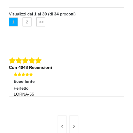
Visualizzi dal
1
al
30
(di
34
prodotti)
1
2
>>
Con 4048 Recensioni
Eccellente
E
Perfetto
Pe
LORNA-55
B