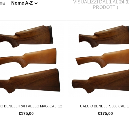
VISUALIZZI DAL
1
AL
24
(
ina
Nome A-Z
PRODOTTI)
IO BENELLI RAFFAELLO MAG. CAL. 12
CALCIO BENELLI SL80 CAL. 
€175,00
€175,00