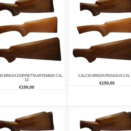
0,65 G
CARICHINO MAGLULA UPLULA 9MM
BALLISTOL
-.45AC
€10,00
0,00
IO BREDA DOPPIETTA ARTEMIDE CAL.
CALCIO BREDA PEGASUS CAL.
-23.08%
€59,00
€47,00
12
-20.34%
€150,00
€150,00