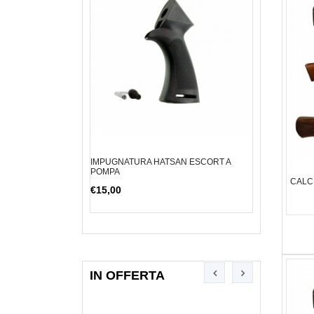
EN K1
IMPUGNATURA HATSAN ESCORT A
COAL PMP 5,5 
POMPA
€13,00
€1
CALC
€15,00
IN OFFERTA