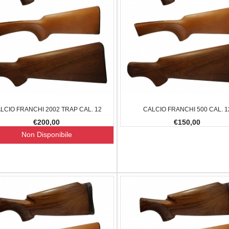
ANUTENZIONE ARMI
9,50
-10%
LCIO FRANCHI 2002 TRAP CAL. 12
CALCIO FRANCHI 500 CAL. 1
€200,00
€150,00
Non Disponibile
BLACK OPS SNIPER CAL.4,5
ADATTATOR
COMPENSA
€360,00
€300,00
-16.67%
€15,00