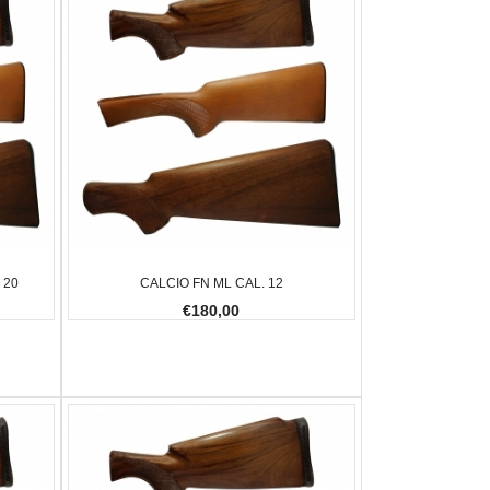
 MANGIA RUGGINE 150 ML
FX IMPACT M4 SNIPER BRONZE 5,5
GLOCK 1
€2.300,00
€830,0
 20
CALCIO FN ML CAL. 12
€180,00