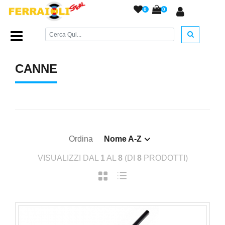
0
0
Home Page
/
ARMI DA FUOCO
/
Canne
/
CANNE
Ordina
Nome A-Z
VISUALIZZI DAL
1
AL
8
(DI
8
PRODOTTI)