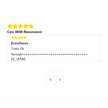
Con 4048 Recensioni
Eccellente
E
Tutto Ok
Ot
R
Arrivati++++++++++++++++++++++++++++++++++
DI_VITA5