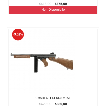
€415,00
€375,00
Non Disponibile
-9.52%
UMAREX LEGENDS M1A1
€420,00
€380,00