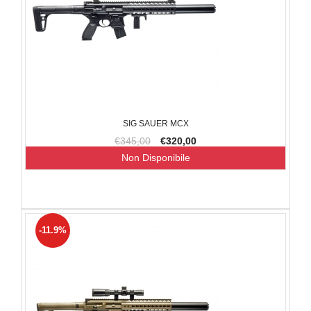
SIG SAUER MCX
€345,00
€320,00
Non Disponibile
-11.9%