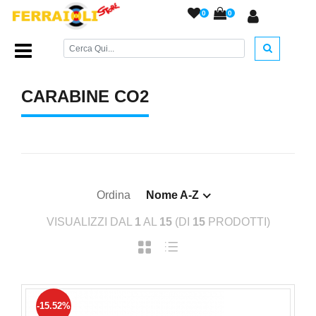
0
0
Home Page
/
ARMI AD ARIA COMPRESSA
/
Carabine Co2
/
CARABINE CO2
Ordina
Nome A-Z
VISUALIZZI DAL
1
AL
15
(DI
15
PRODOTTI)
-15.52%