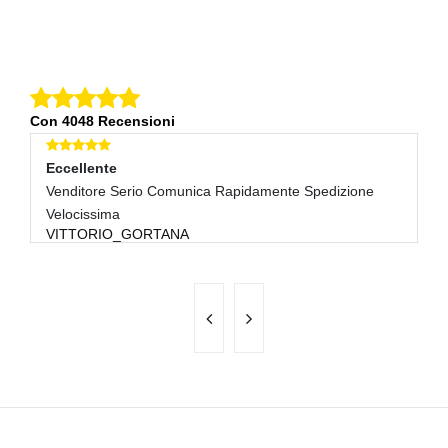
Con 4048 Recensioni
Eccellente
E
Venditore Serio Comunica Rapidamente Spedizione
Ec
M
Velocissima
VITTORIO_GORTANA