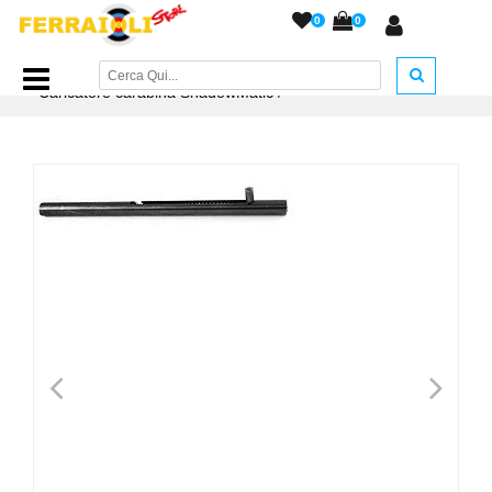
0
0
Home Page
/
RICAMBI
/
Caricatori per Co2 e AC
/
Caricatore carabina ShadowMatic
/
<
>