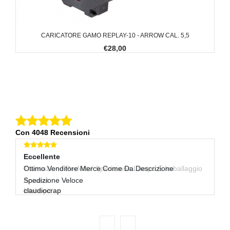
CARICATORE GAMO REPLAY-10 - ARROW CAL. 5,5
€28,00
Con 4048 Recensioni
Eccellente
Eccellente
E
Transazione Perfetta! Spedizione Lampo E Imballaggio
Ottimo Venditore Merce Come Da Descrizione
Ot
ge
Accurat
Spedizione Veloce
letshopit
claudiocrap