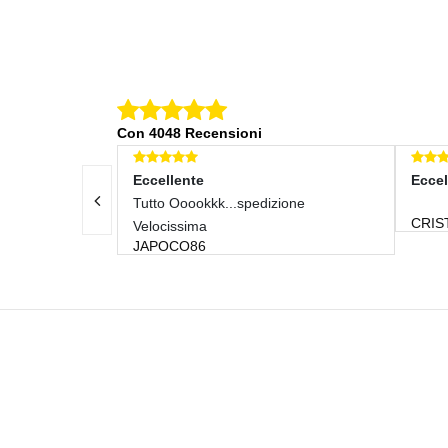
Con 4048 Recensioni
e
Eccellente
kkk...spedizione
CRISTIAN FINA
a
6