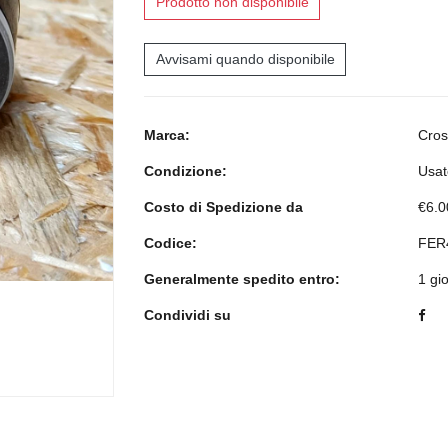
Prodotto non disponibile
Avvisami quando disponibile
Marca:
Cro
Condizione:
Usat
Costo di Spedizione da
€6.0
Codice:
FER
Generalmente spedito entro:
1 gi
Condividi su