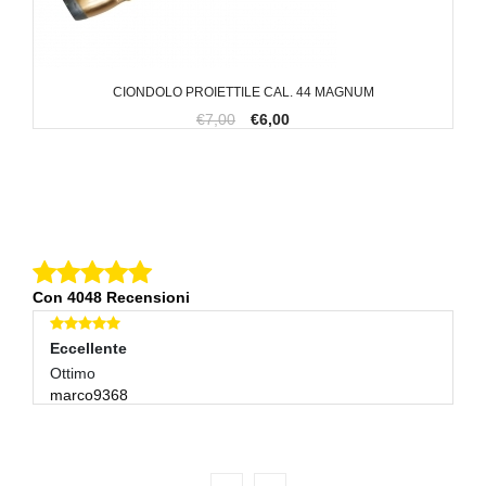
CIONDOLO PROIETTILE CAL. 44 MAGNUM
€7,00
€6,00
Con 4048 Recensioni
Eccellente
E
Ottimo
Tu
marco9368
al