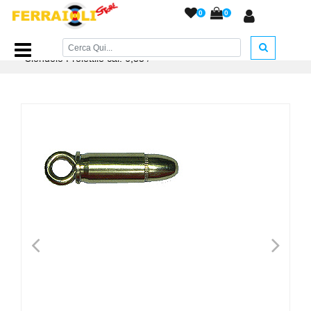
0
0
Home Page
/
TEMPO LIBERO
/
Voglia del superfluo
/
Ciondolo Proiettile cal. 6,35
/
<
>