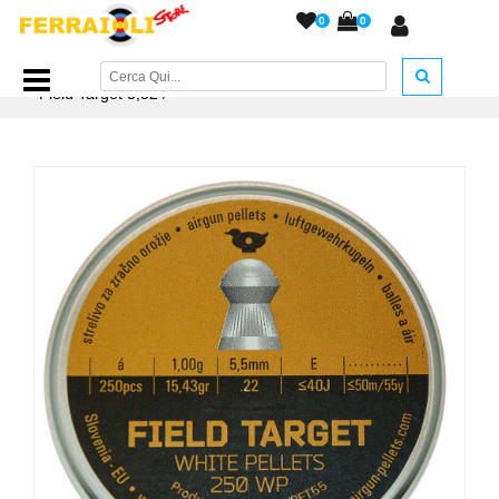
0
0
Home Page
/
PIOMBINI
/
Piombini COAL - ELKO
/
Coal
Field Target 5,52
/