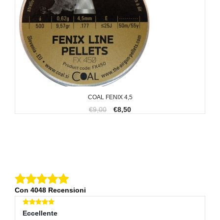
COAL FENIX 4,5
€9,00
€8,50
Con 4048 Recensioni
Eccellente
Eccellente
E