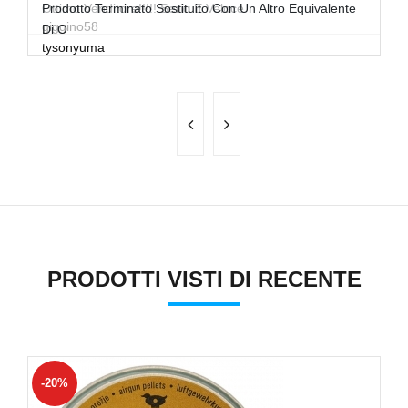
Ottimo Venditore!!!!! Serio E Veloce
Prodotto Terminato Sostituito Con Un Altro Equivalente
Ot
giggino58
Di O
P
tysonyuma
m
PRODOTTI VISTI DI RECENTE
-20%