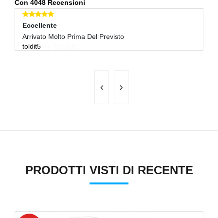
Con 4048 Recensioni
Eccellente
E
Arrivato Molto Prima Del Previsto
Tu
toldit5
h7
PRODOTTI VISTI DI RECENTE