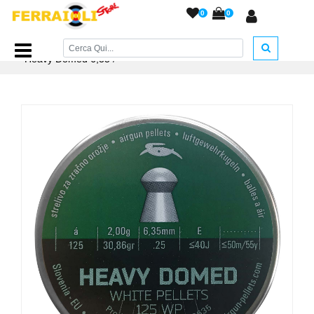
0
0
Home Page
/
PIOMBINI
/
Piombini COAL - ELKO
/
Coal
Heavy Domed 6,35
/