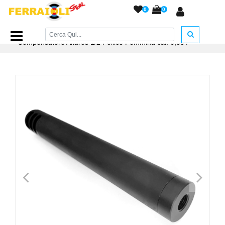
0
0
Home Page
/
ACCESSORI ARMERIA
/
Compensatori
/
Compensatore Altaros 1/2 Pollice Femmina cal. 6,35
/
<
>