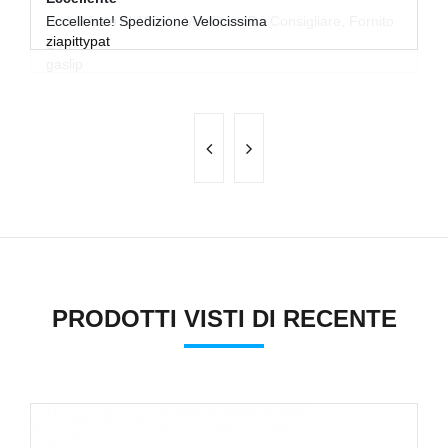
o
Eccellente! Spedizione Velocissima
Ve
ziapittypat
Co
p
PRODOTTI VISTI DI RECENTE