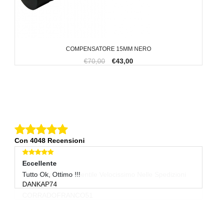
COMPENSATORE 15MM NERO
€70,00
€43,00
Con 4048 Recensioni
Eccellente
E
Tutto Ok, Ottimo !!!
Tu
DANKAP74
L