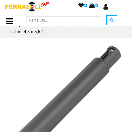
0
0
Home Page
/
ACCESSORI ARMERIA
/
Compensatori
/
Compensatore Weihrauch HW da 16 mm per armi in
calibro 4,5 e 5,5
/