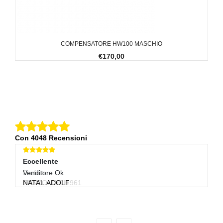
COMPENSATORE HW100 MASCHIO
€170,00
Con 4048 Recensioni
Eccellente
Eccellente
E
Perfetto
Venditore Ok
O
RENZOLUIGI1961
NATAL.ADOLF
F