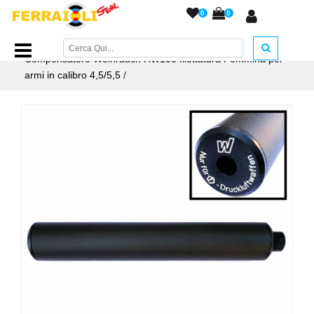
0
0
Home Page
/
ACCESSORI ARMERIA
/
Compensatori
/
Compensatore Weihrauch HW100 filettatura Femmina per
armi in calibro 4,5/5,5
/