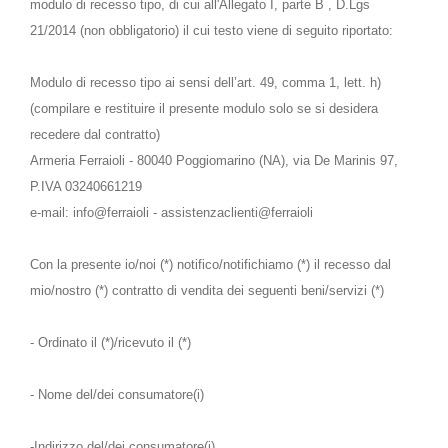
modulo di recesso tipo, di cui all'Allegato I, parte B , D.Lgs
21/2014 (non obbligatorio) il cui testo viene di seguito riportato:
Modulo di recesso tipo ai sensi dell’art. 49, comma 1, lett. h)
(compilare e restituire il presente modulo solo se si desidera
recedere dal contratto)
Armeria Ferraioli - 80040 Poggiomarino (NA), via De Marinis 97,
P.IVA 03240661219
e-mail: info@ferraioli - assistenzaclienti@ferraioli
Con la presente io/noi (*) notifico/notifichiamo (*) il recesso dal
mio/nostro (*) contratto di vendita dei seguenti beni/servizi (*)
- Ordinato il (*)/ricevuto il (*)
- Nome del/dei consumatore(i)
-Indirizzo del/dei consumatore(i)