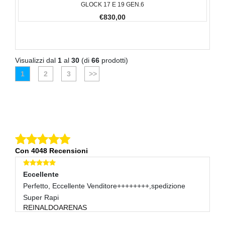
GLOCK 17 E 19 GEN.6
€830,00
Visualizzi dal
1
al
30
(di
66
prodotti)
1
2
3
>>
Con 4048 Recensioni
Eccellente
E
o
Perfetto, Eccellente Venditore++++++++,spedizione
10
C
Super Rapi
REINALDOARENAS