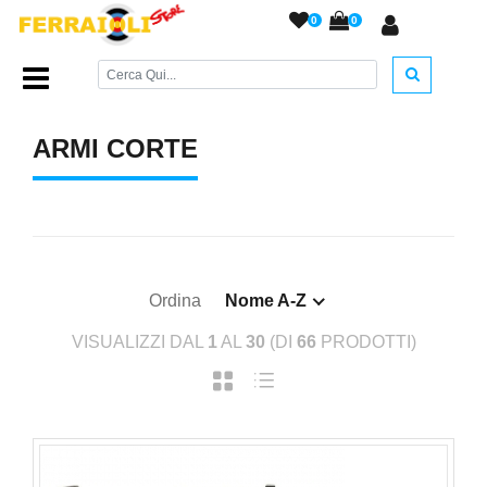
0
0
Home Page
/
ARMI DA FUOCO
/
Armi Corte
/
ARMI CORTE
Ordina
Nome A-Z
VISUALIZZI DAL
1
AL
30
(DI
66
PRODOTTI)