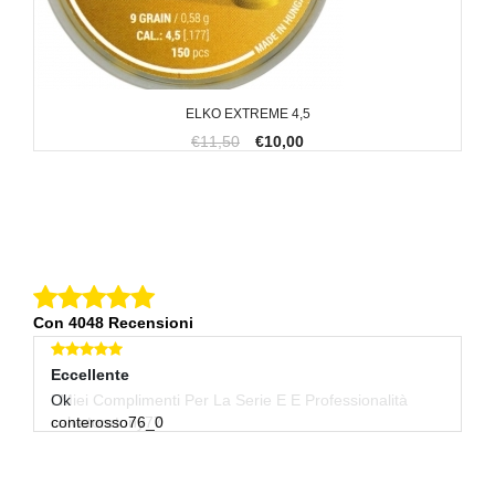
ELKO EXTREME 4,5
€11,50
€10,00
Con 4048 Recensioni
Eccellente
E
Ok
Ot
conterosso76_0
99