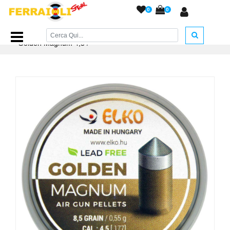
0
0
Home Page
/
PIOMBINI
/
Piombini COAL - ELKO
/
Elko
Golden Magnum 4,5
/