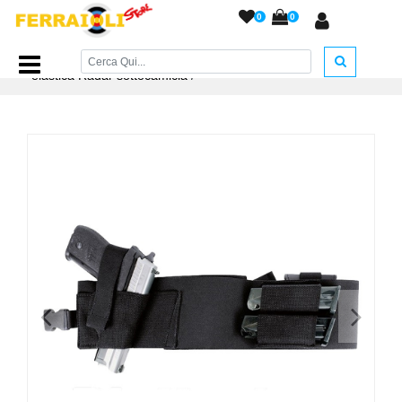
0
0
Home Page
/
ACCESSORI ARMERIA
/
Fondine
/
Fascia
elastica Radar sottocamicia
/
<
>