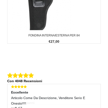
FONDINA INTERNA/ESTERNA PER 84
€27,00
Con 4048 Recensioni
Eccellente
E
Articolo Come Da Descrizione, Venditore Serio E
Ve
do
Onesto!!!!