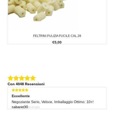
FELTRINI PULIZIA FUCILE CAL.28
€5,00
Con 4048 Recensioni
Eccellente
Eccellente
E
Ok
Negoziante Serio, Veloce, Imballaggio Ottimo. 10+!
Tu
henryfondasergio
cabaret30
m