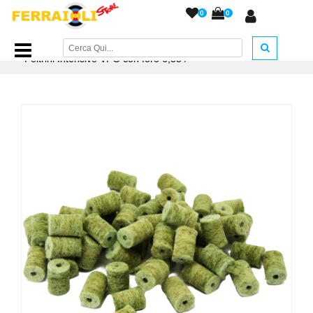
0
0
Home Page
/
ACCESSORI ARMERIA
/
Accessori Pulizia
/
Feltrini Intensive VFG con foro 6,35
/