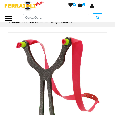
0
0
Home Page
/
TEMPO LIBERO
/
Fionde e Accessori
/
Fionda LuMBro Salomon Grigio scuro
/