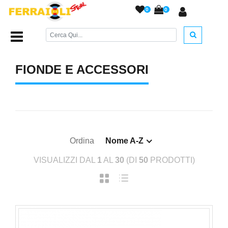
0
0
Home Page
/
TEMPO LIBERO
/
Fionde e Accessori
/
FIONDE E ACCESSORI
Ordina
Nome A-Z
VISUALIZZI DAL
1
AL
30
(DI
50
PRODOTTI)