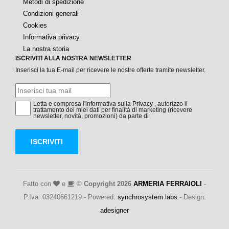
Metodi di spedizione
Condizioni generali
Cookies
Informativa privacy
La nostra storia
ISCRIVITI ALLA NOSTRA NEWSLETTER
Inserisci la tua E-mail per ricevere le nostre offerte tramite newsletter.
Letta e compresa l'informativa sulla
Privacy
, autorizzo il
trattamento dei miei dati per finalità di marketing (ricevere
newsletter, novità, promozioni) da parte di
ISCRIVITI
Fatto con
e
©
Copyright 2026
ARMERIA FERRAIOLI
-
P.Iva: 03240661219 - Powered:
synchrosystem labs
- Design:
adesigner