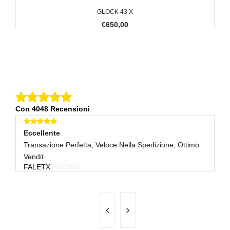
GLOCK 43 X
€650,00
Con 4048 Recensioni
Eccellente
E
Transazione Perfetta, Veloce Nella Spedizione, Ottimo
Tu
R
Vendit
FALETX