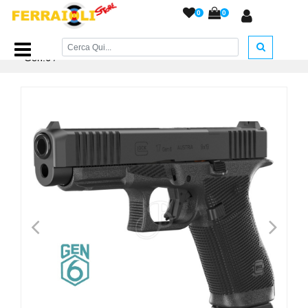
0
0
Home Page
/
ARMI DA FUOCO
/
Armi Corte
/
Glock 17 e 19
Gen.6
/
<
>