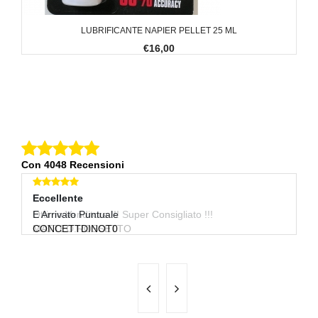
LUBRIFICANTE NAPIER PELLET 25 ML
€16,00
Con 4048 Recensioni
Eccellente
Eccellente
E
Ottimo Venditore !!! Super Consigliato !!!
E Arrivato Puntuale
Ot
MATTEO.ROSSETTO
CONCETTDINOT0
G