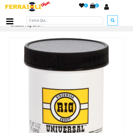
0
0
Home Page
/
ACCESSORI ARMERIA
/
Prodotti Pulizia
/
Grasso Rig Birc.
/