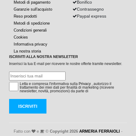
Bonifico
Metodi di pagamento
Contrassegno
Garanzie sull'acquisto
Paypal express
Reso prodotti
Metodi di spedizione
Condizioni generali
Cookies
Informativa privacy
La nostra storia
ISCRIVITI ALLA NOSTRA NEWSLETTER
Inserisci la tua E-mail per ricevere le nostre offerte tramite newsletter.
Letta e compresa l'informativa sulla
Privacy
, autorizzo il
trattamento dei miei dati per finalità di marketing (ricevere
newsletter, novità, promozioni) da parte di
ISCRIVITI
Fatto con
e
©
Copyright 2026
ARMERIA FERRAIOLI
-