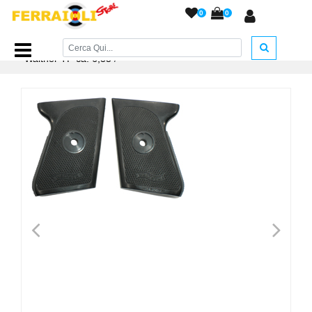
0
0
Home Page
/
RICAMBI
/
Guancette per Pistole
/
Guancette
Walther TP ca. 6,35
/
<
>