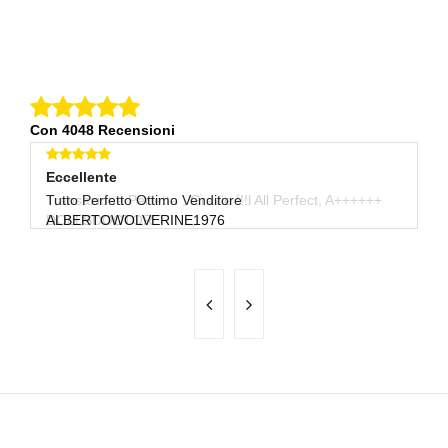
Con 4048 Recensioni
Eccellente
Eccellente
E
Transazione Perfetta , Grazie !!!l All Perfect, A++++++
Tutto Perfetto Ottimo Venditore
Ot
DOLLSDOCTOR
ALBERTOWOLVERINE1976
B