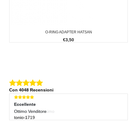
O-RING ADAPTER HATSAN
€3,50
Con 4048 Recensioni
Eccellente
Eccellente
E
Perfetto! Velocissimo
Ottimo Venditore
O
deddolo
tonio-1719
Ve
wa