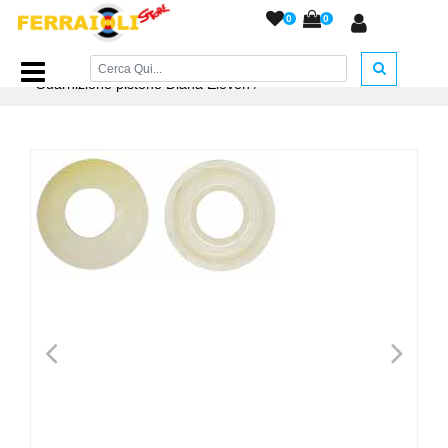
0
0
Home Page
/
RICAMBI
/
Guarnizioni e O-Ring
/
Guarnizione pistone Diana Eleven
/
<
>