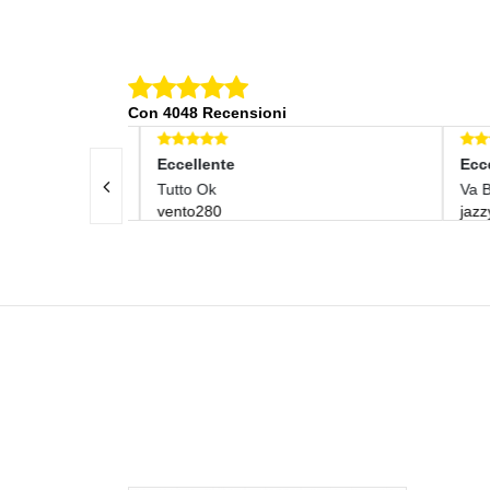
Con 4048 Recensioni
Eccellente
Eccel
Tutto Ok
Va Be
vento280
jazzy