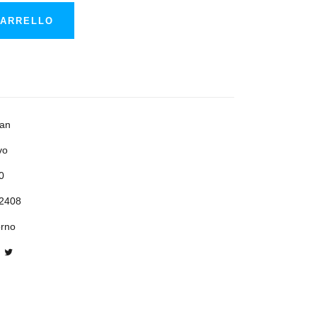
CARRELLO
an
vo
0
2408
orno