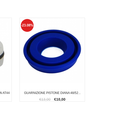
-23.08%
N AT44
GUARNIZIONE PISTONE DIANA 48/52...
€13,00
€10,00