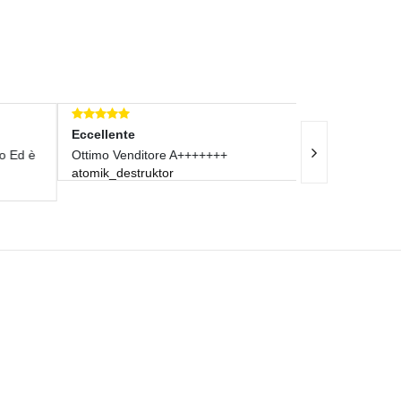
Eccellente
Eccellente
 Ed è
Ottimo Venditore A+++++++
Tutto Ok, Grazi
atomik_destruktor
mikycarp