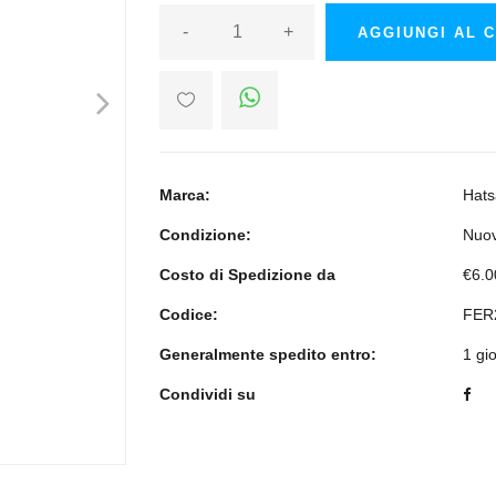
-
+
AGGIUNGI AL 
>
Marca:
Hats
Condizione:
Nuo
Costo di Spedizione da
€6.0
Codice:
FER
Generalmente spedito entro:
1 gi
Condividi su