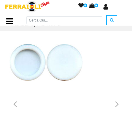
0
0
Home Page
/
RICAMBI
/
Guarnizioni e O-Ring
/
Guarnizione pistone HW 45
/
<
>