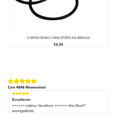
COPPIA ORING CARICATORE KALIBRGUN
€6,00
Con 4048 Recensioni
Eccellente
E
+++++++ottimo Venditore +++++++the Best!!!
Q
sonnypatrizio
Sc
lu