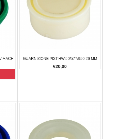
 MCX
SUPER CLEAN NAPIER
TOP HA
€16,00
€320,00
€14,00
€12,00
-7.25%
-14.29%
 V-MACH
GUARNIZIONE PIST.HW 50/577/950 26 MM
€20,00