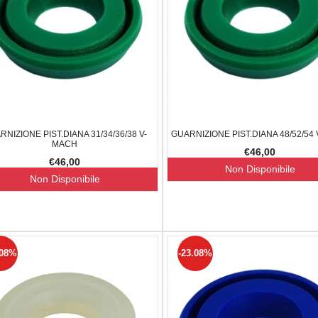
IMA REVOLUTION
KIT AF OTTONE DIANA FULL 31-34-52.
SIG SAUER
€120,00
€98,00
€345,00
-18.33%
120,00
-14.29%
RNIZIONE PIST.DIANA 31/34/36/38 V-
GUARNIZIONE PIST.DIANA 48/52/54
MACH
€46,00
€46,00
Non Disponibile
Non Disponibile
.08%
-23.08%