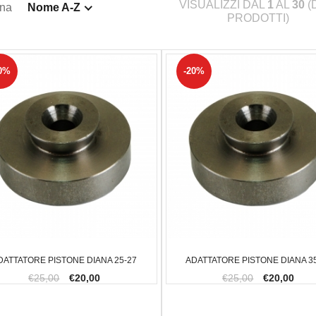
VISUALIZZI DAL
1
AL
30
(
ina
Nome A-Z
PRODOTTI)
0%
-20%
DATTATORE PISTONE DIANA 25-27
ADATTATORE PISTONE DIANA 3
€25,00
€20,00
€25,00
€20,00