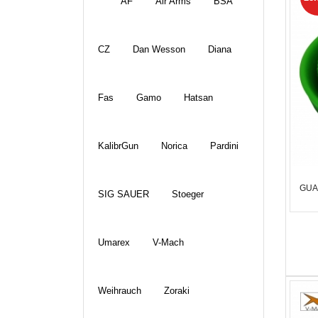
AF
Air Arms
BSA
CZ
Dan Wesson
Diana
Fas
Gamo
Hatsan
KalibrGun
Norica
Pardini
GUA
SIG SAUER
Stoeger
Umarex
V-Mach
Weihrauch
Zoraki