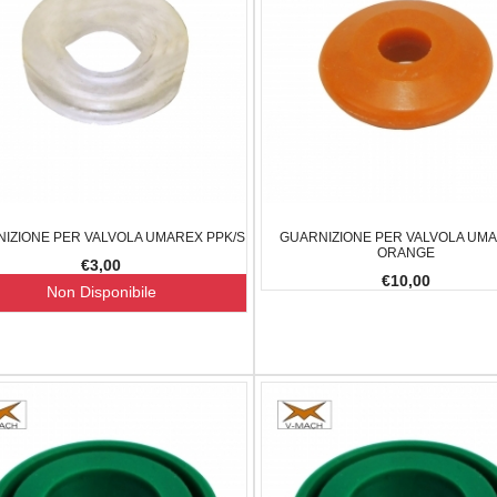
0,65 G
CARICHINO MAGLULA UPLULA 9MM
BALLISTOL
-.45AC
€10,00
0,00
-23.08%
€59,00
€47,00
-20.34%
IZIONE PER VALVOLA UMAREX PPK/S
GUARNIZIONE PER VALVOLA UMA
ORANGE
€3,00
€10,00
Non Disponibile