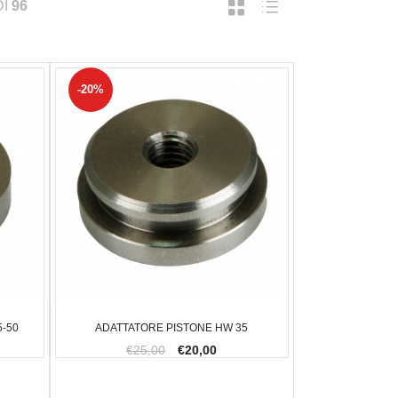
DI
96
-20%
5-50
ADATTATORE PISTONE HW 35
€25,00
€20,00