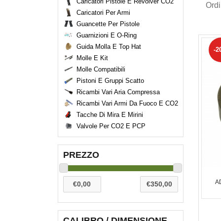
Caricatori Pistole E Revolver CO2
Ord
Caricatori Per Armi
Guancette Per Pistole
Guarnizioni E O-Ring
Guida Molla E Top Hat
-2
Molle E Kit
Molle Compatibili
Pistoni E Gruppi Scatto
Ricambi Vari Aria Compressa
Ricambi Vari Armi Da Fuoco E CO2
Tacche Di Mira E Mirini
Valvole Per CO2 E PCP
PREZZO
A
CALIBRO / DIMENSIONE