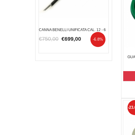
,5 FULL
CANNA BENELLI UNIFICATA CAL. 12 - 6
RUOTONE GAR
KONUS - N
0,00
€750,00
€699,00
-20%
-6.8%
€140,00
€
GUA
-23