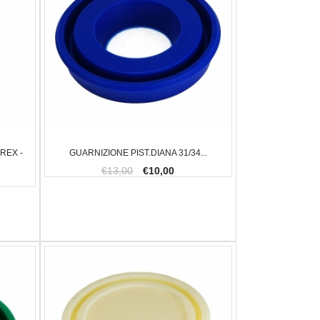
 MANGIA RUGGINE 150 ML
FX IMPACT M4 SNIPER BRONZE 5,5
GLOCK 1
€2.300,00
€830,0
REX -
GUARNIZIONE PIST.DIANA 31/34...
€13,00
€10,00