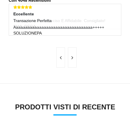
Con 4048 Recensioni
Eccellente
Eccellente
E
Venditore Veloce, Preciso E Affidabile. Consigliato!
Transazione Perfetta
Mo
EMA_DEGA
Aaaaaaaaaaaaaaaaaaaaaaaaaaaaaaaaaa+++++
Sp
SOLUZIONEPA
S
PRODOTTI VISTI DI RECENTE