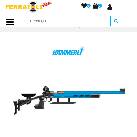
0
0
Home Page
/
ARMI AD ARIA COMPRESSA
/
Carabine Pcp -
Pca
/
Hammerli AR20 Pro Blu cal. 4,5
/