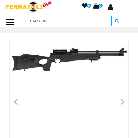
0
0
Home Page
/
ARMI AD ARIA COMPRESSA
/
Carabine Pcp -
Pca
/
Hatsan AT44 BK Monocolpo
/
<
>