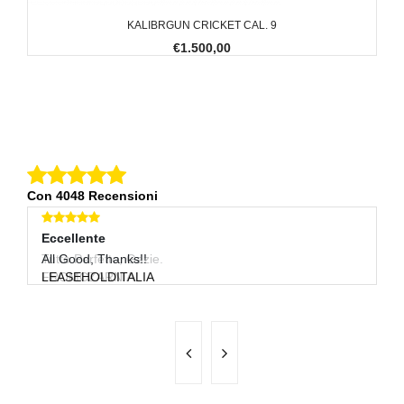
KALIBRGUN CRICKET CAL. 9
€1.500,00
Con 4048 Recensioni
Eccellente
Eccellente
E
Tutto Perfetto, Gazie.
All Good, Thanks!!
Ot
FROMCZARNIA
LEASEHOLDITALIA
P