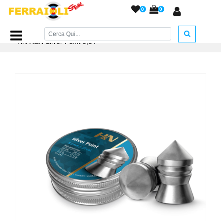
0
0
Home Page
/
PIOMBINI
/
Piombini H&N cal. 5,5 - 6,35....
/
HN H&N Silver Point 5,5
/