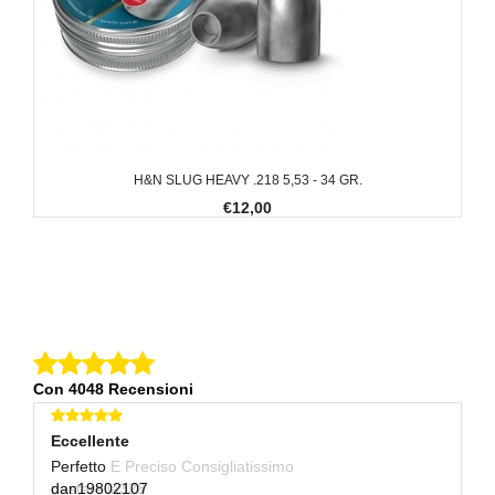
H&N SLUG HEAVY .218 5,53 - 34 GR.
€12,00
Con 4048 Recensioni
Eccellente
Eccellente
E
Perfetto E Preciso Consigliatissimo
Perfetto
Ve
pastarella328
dan19802107
+